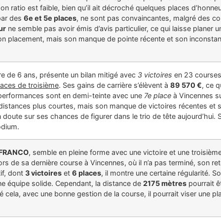
son ratio est faible, bien qu’il ait décroché quelques places d’honn
par des
6e et 5e places
, ne sont pas convaincantes, malgré des c
ur
ne semble pas avoir émis d’avis particulier, ce qui laisse planer 
n bon placement, mais son manque de pointe récente et son inconstanc
re de 6 ans, présente un bilan mitigé avec
3 victoires
en 23 courses,
laces de troisième
. Ses gains de carrière s’élèvent à
89 570 €
, ce 
performances sont en demi-teinte avec une
7e place
à Vincennes s
distances plus courtes, mais son manque de victoires récentes e
un doute sur ses chances de figurer dans le trio de tête aujourd’hui.
odium.
NFRANCO
, semble en pleine forme avec une victoire et une troisième
lors de sa dernière course à Vincennes, où il n’a pas terminé, son reto
if, dont
3 victoires
et
6 places
, il montre une certaine régularité. S
ne équipe solide. Cependant, la distance de
2175 mètres
pourrait êt
 cela, avec une bonne gestion de la course, il pourrait viser une pl