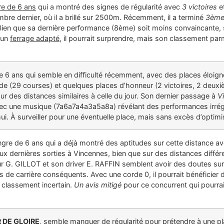
e de 6 ans
qui a montré des signes de régularité avec
3 victoires
e
bre dernier, où il a brillé sur 2500m. Récemment, il a terminé
3èm
 Bien que sa dernière performance (8ème) soit moins convaincante,
 un
ferrage adapté
, il pourrait surprendre, mais son classement par
 6 ans qui semble en difficulté récemment, avec des places éloignée
de (29 courses) et quelques places d’honneur (2 victoires, 2 deuxiè
sur des distances similaires à celle du jour. Son dernier passage à
V
vec une musique (7a6a7a4a3a5a8a) révélant des performances irrégu
hui. À surveiller pour une éventuelle place, mais sans excès d’optim
gre de 6 ans qui a déjà montré des aptitudes sur cette distance av
ux dernières sorties à Vincennes, bien que sur des distances différ
r G. GILLOT et son driver E. RAFFIN semblent avoir des doutes sur 
s de carrière conséquents. Avec une corde 0, il pourrait bénéficie
n classement incertain.
Un avis mitigé
pour ce concurrent qui pourrai
 DE GLOIRE
, semble manquer de régularité pour prétendre à une p