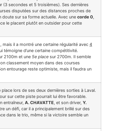
eur (3 secondes et 5 troisièmes). Ses dernières
ourses disputées sur des distances proches de
un doute sur sa forme actuelle. Avec une
corde 0
,
e le placent plutôt en outsider pour cette
 mais il a montré une certaine régularité avec
4
qui témoigne d’une certaine compétitivité.
ur 2100m et une
5e place
sur 2700m. Il semble
t son classement moyen dans des courses
 Son entourage reste optimiste, mais il faudra un
 place lors de ses deux dernières sorties à Laval.
ur sur cette piste pourrait lui être favorable.
on entraîneur,
A. CHAVATTE
, et son driver,
Y.
re un défi, car il a principalement brillé sur des
ace dans le trio, même si la victoire semble un