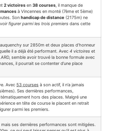
nt
2 victoires
en
38 courses
, il manque de
ormances
à Vincennes en monté (7ème et 5ème)
doutes. Son
handicap de distance
(2175m) ne
e voir figurer parmi les trois premiers
dans cette
à Mauquenchy sur 2850m et deux places d’honneur
quelle il a déjà été performant. Avec
4 victoires
et
LARD, semble avoir trouvé la bonne formule avec
nces, il pourrait se contenter d’une place
uve. Avec
53 courses
à son actif, il n’a jamais
oisièmes). Ses dernières performances,
systématiquement hors des places. Malgré une
rience en tête de course le placent en retrait
gurer parmi les premiers.
 mais ses dernières performances sont mitigées.
0m, ce qui peut laisser penser qu’il est plus à