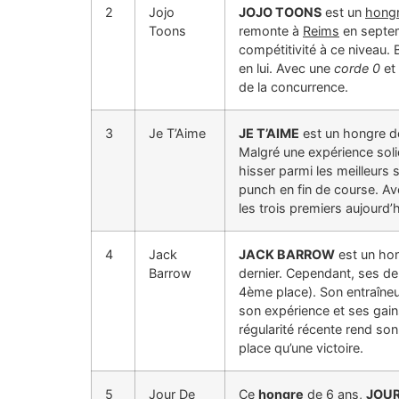
2
Jojo
JOJO TOONS
est un
hongr
Toons
remonte à
Reims
en septem
compétitivité à ce niveau.
en lui. Avec une
corde 0
et
de la concurrence.
3
Je T’Aime
JE T’AIME
est un hongre de
Malgré une expérience soli
hisser parmi les meilleurs 
punch en fin de course. A
les trois premiers aujourd’
4
Jack
JACK BARROW
est un hon
Barrow
dernier. Cependant, ses de
4ème place). Son entraîneu
son expérience et ses gain
régularité récente rend so
place qu’une victoire.
5
Jour De
Ce
hongre
de 6 ans,
JOUR