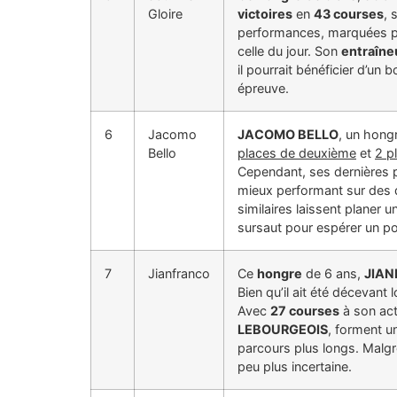
Gloire
victoires
en
43 courses
, 
performances, marquées 
celle du jour. Son
entraîne
il pourrait bénéficier d’u
épreuve.
6
Jacomo
JACOMO BELLO
, un hong
Bello
places de deuxième
et
2 p
Cependant, ses dernières 
mieux performant sur des 
similaires laissent planer 
sursaut pour espérer un p
7
Jianfranco
Ce
hongre
de 6 ans,
JIA
Bien qu’il ait été décevant 
Avec
27 courses
à son act
LEBOURGEOIS
, forment u
parcours plus longs. Malgré
peu plus incertaine.