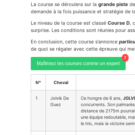
La course se déroulera sur la
grande piste
de
demande à la fois puissance et stratégie de la
Le niveau de la course est classé
Course D
, 
surprise. Les conditions sont réunies pour ass
En conclusion, cette course s’annonce
partic
de quoi se régaler avec cette épreuve qui mett
7
Maîtrisez les courses comme un expert
N°
Cheval
1
Jolvik De
Ce hongre de 6 ans,
JOLV
Guez
concurrents. Son palmarès 
distance de 2175m pourrait 
une équipe redoutable, mai
le trio, mais la victoire sem