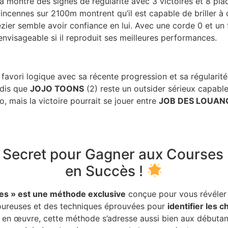
a montré des signes de régularité avec 3 victoires et 8 pl
incennes sur 2100m montrent qu’il est capable de briller à
zier semble avoir confiance en lui. Avec une corde 0 et un 
envisageable si il reproduit ses meilleures performances.
favori logique avec sa récente progression et sa régularit
andis que
JOJO TOONS
(2) reste un outsider sérieux capabl
o, mais la victoire pourrait se jouer entre
JOB DES LOUAN
Secret pour Gagner aux Courses »
en Succès !
es » est une méthode exclusive
conçue pour vous révéler l
goureuses et des techniques éprouvées pour
identifier les 
 en œuvre, cette méthode s’adresse aussi bien aux débutan