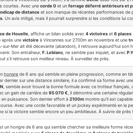
lus courtes. Avec une
corde 0
et un
ferrage déferré antérieurs et 
ndicap de distance
et son manque de récentes performances de poi
rs
. Un avis mitigé, mais il pourrait surprendre si les conditions lui c
ce de Houelle
, affiche un bilan solide avec
4 victoires
et
6 places
me après une
victoire
à Vincennes sur 2700m en novembre et une
tr
s-sur-Mer ait été décevante (abandon), il retrouve aujourd’hui son 
venir. Son entraîneur,
F. Leblanc
, ne semble pas inquiet, et avec
P.Y
out s’il retrouve son meilleur niveau. À surveiller de près.
un
hongre
de 6 ans qui semble en pleine progression, comme en t
r dernier sur une distance similaire, il a confirmé sa forme avec un
EN
, semble avoir trouvé la bonne formule avec ce trotteur français,
c un gain de carrière de
95 070 €
, il démontre une certaine régular
en puissance. Son dernier effort à
2100m
montre qu’il est capable 
 course. Avec une corde favorable et un jockey expérimenté en la 
me si la victoire semble encore un peu ambitieuse. À suivre de près 
st un hongre de 6 ans qui semble chercher sa meilleure forme ré