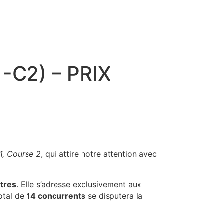
Tu cherches un super prono
now
pour le quinté ?
DECOUVRE LE MAINTENANT
-C2) – PRIX
1, Course 2
, qui attire notre attention avec
tres
. Elle s’adresse exclusivement aux
total de
14 concurrents
se disputera la