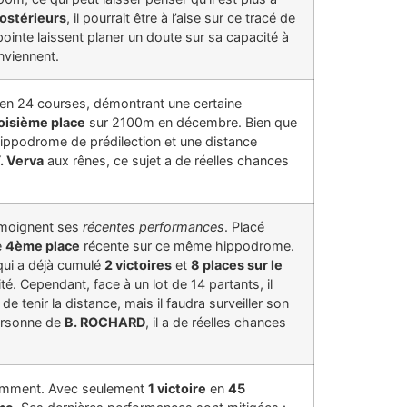
postérieurs
, il pourrait être à l’aise sur ce tracé de
nte laissent planer un doute sur sa capacité à
onviennent.
en 24 courses, démontrant une certaine
oisième place
sur 2100m en décembre. Bien que
hippodrome de prédilection et une distance
. Verva
aux rênes, ce sujet a de réelles chances
émoignent ses
récentes performances
. Placé
e
4ème place
récente sur ce même hippodrome.
 qui a déjà cumulé
2 victoires
et
8 places sur le
ité. Cependant, face à un lot de 14 partants, il
de tenir la distance, mais il faudra surveiller son
personne de
B. ROCHARD
, il a de réelles chances
!
cemment. Avec seulement
1 victoire
en
45