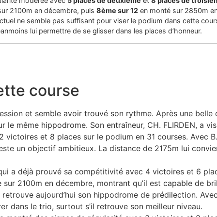
égularité modérée avec
5 places de deuxième
et
8 places de troisi
sur 2100m en décembre, puis
8ème sur 12
en monté sur 2850m en o
actuel ne semble pas suffisant pour viser le podium dans cette cou
anmoins lui permettre de se glisser dans les places d’honneur.
ette course
ession et semble avoir trouvé son rythme. Après une belle d
ur le même hippodrome. Son entraîneur, CH. FLIRDEN, a vis
 2 victoires et 8 places sur le podium en 31 courses. Avec 
reste un objectif ambitieux. La distance de 2175m lui convien
qui a déjà prouvé sa compétitivité avec 4 victoires et 6 pla
 sur 2100m en décembre, montrant qu’il est capable de brill
 retrouve aujourd’hui son hippodrome de prédilection. Avec 
er dans le trio, surtout s’il retrouve son meilleur niveau.