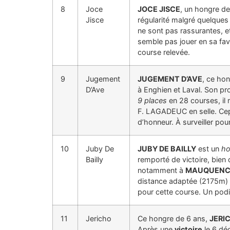
8
Joce
JOCE JISCE
, un hongre d
Jisce
régularité malgré quelques
ne sont pas rassurantes, e
semble pas jouer en sa fave
course relevée.
9
Jugement
JUGEMENT D’AVE
, ce ho
D’Ave
à Enghien et Laval. Son pro
9 places
en 28 courses, il
F. LAGADEUC en selle. Cepe
d’honneur. À surveiller pou
10
Juby De
JUBY DE BAILLY
est un
ho
Bailly
remporté de victoire, bien
notamment à
MAUQUEN
distance adaptée (2175m) e
pour cette course. Un podi
11
Jericho
Ce hongre de 6 ans,
JERI
Après une
victoire
le 6 dé