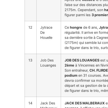
l’aise sur des distances p
2175m. Cependant, son
ha
figurer parmi les
3 premie
12
Jytrace
Ce
hongre
de 6 ans,
Jytra
De
régularité. Il arrive en for
Houelle
sa dernière sortie à Cagne
(2175m) qui semble lui con
de figurer dans le trio, surt
13
Job Des
JOB DES LOUANGES
est 
Louanges
2ème
à Vincennes en févrie
Son entraîneur,
CH. FLIRD
podium
en 31 courses. Ave
devra confirmer sa montée 
départ et sa gestion de la
de figurer dans le trio, mê
14
Jack Des
JACK DES MALBERAUX
e