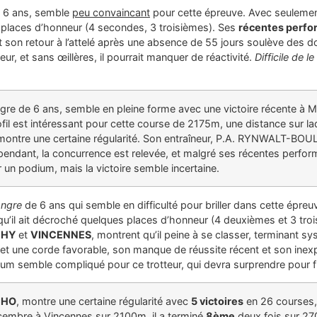
e 6 ans, semble
peu convaincant
pour cette épreuve. Avec seuleme
 places d’honneur (4 secondes, 3 troisièmes). Ses
récentes perf
t son retour à l’attelé après une absence de 55 jours soulève des 
ur, et sans œillères, il pourrait manquer de réactivité.
Difficile de l
ngre de 6 ans, semble en pleine forme avec une victoire récente 
fil est intéressant pour cette course de 2175m, une distance sur la
 montre une certaine régularité. Son entraîneur, P.A. RYNWALT-BOU
ndant, la concurrence est relevée, et malgré ses récentes performa
r un podium, mais la victoire semble incertaine.
ngre
de 6 ans qui semble en difficulté pour briller dans cette épre
 qu’il ait décroché quelques places d’honneur (4 deuxièmes et 3 tr
CHY
et
VINCENNES
, montrent qu’il peine à se classer, terminant 
t une corde favorable, son manque de réussite récent et son inexpé
um semble compliqué pour ce trotteur, qui devra surprendre pour fi
CHO
, montre une certaine régularité avec
5 victoires
en 26 courses,
cembre à Vincennes sur 2100m, il a terminé
8ème
deux fois sur 270