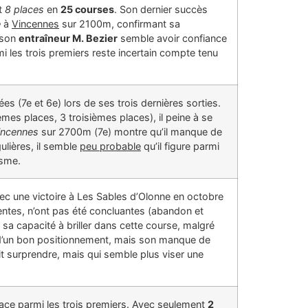
t
8 places
en
25 courses
. Son dernier succès
e
à
Vincennes
sur 2100m, confirmant sa
 son
entraîneur M. Bezier
semble avoir confiance
mi les trois premiers reste incertain compte tenu
s (7e et 6e) lors de ses trois dernières sorties.
mes places, 3 troisièmes places), il peine à se
incennes
sur 2700m (7e) montre qu’il manque de
lières, il semble
peu probable
qu’il figure parmi
isme.
ec une victoire à Les Sables d’Olonne en octobre
entes, n’ont pas été concluantes (abandon et
sa capacité à briller dans cette course, malgré
r d’un bon positionnement, mais son manque de
t surprendre, mais qui semble plus viser une
lace parmi les trois premiers. Avec seulement
2