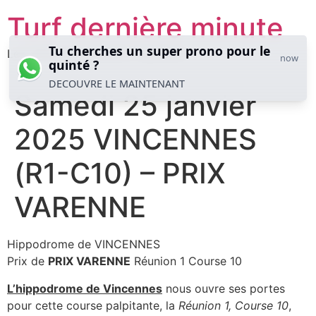
Aller
Turf dernière minute
au
contenu
Tu cherches un super prono pour le
Les meilleures analyses hippiques
now
quinté ?
DECOUVRE LE MAINTENANT
Samedi 25 janvier
2025 VINCENNES
(R1-C10) – PRIX
VARENNE
Hippodrome de VINCENNES
Prix de
PRIX VARENNE
Réunion 1 Course 10
L’hippodrome de Vincennes
nous ouvre ses portes
pour cette course palpitante, la
Réunion 1, Course 10
,