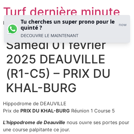
Aller
Turf dernière minute
au
contenu
Tu cherches un super prono pour le
Les meilleures analyses hippiques
now
quinté ?
DECOUVRE LE MAINTENANT
Samedi 01 février
2025 DEAUVILLE
(R1-C5) – PRIX DU
KHAL-BURG
Hippodrome de DEAUVILLE
Prix de
PRIX DU KHAL-BURG
Réunion 1 Course 5
L’hippodrome de Deauville
nous ouvre ses portes pour
une course palpitante ce jour.