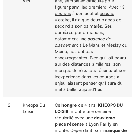
Vici
ans, semble en difficulté pour
figurer parmi les premiers. Avec
13
courses
à son actif et
aucune
victoire
, il n’a que
deux places de
second
à son palmarès. Ses
dernières performances,
notamment une
absence de
classement
à Le Mans et Meslay du
Maine, ne sont pas
encourageantes. Bien qu’il ait couru
sur des distances similaires, son
manque de résultats récents et son
inexpérience dans les courses à
enjeu laissent penser qu’il aura du
mal à briller aujourd’hui.
2
Kheops Du
Ce
hongre
de 4 ans,
KHEOPS DU
Loisir
LOISIR
, montre une certaine
régularité avec une
deuxième
place récente
à Lyon Parilly en
monté. Cependant, son
manque de