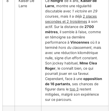
8
Kaiser De
Ce
hongre
de 4 ans,
Kaiser de
Larre
Larre
, montre une régularité
discutable avec
1 victoire en 29
courses
, mais il a déjà
2 places
secondes et 2 troisièmes
à son
actif. Sur la distance de
2700
mètres
, il semble à l’aise, comme
en témoigne sa dernière
performance à
Vincennes
où il a
terminé
hors du classement
, mais
avec une réduction kilométrique
nulle, signe d’un effort constant.
Son jockey habituel,
Mme Clea
Roger
, le connaît bien, ce qui
pourrait jouer en sa faveur.
Cependant, face à une
opposition
de 16 partants
, ses chances de
figurer dans le
top 3
restent
mitigées, malgré son expérience
sur ce parcours.