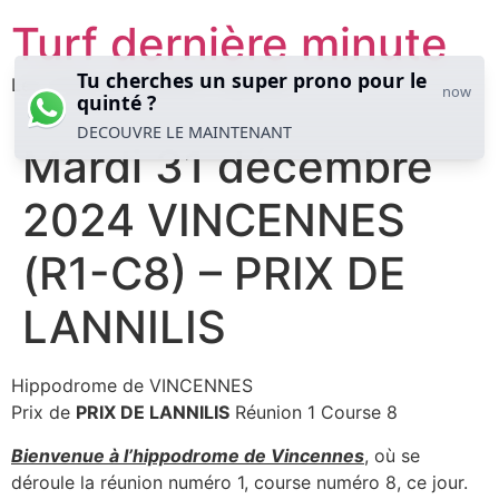
Aller
Turf dernière minute
au
contenu
Tu cherches un super prono pour le
Les meilleures analyses hippiques
now
quinté ?
DECOUVRE LE MAINTENANT
Mardi 31 décembre
2024 VINCENNES
(R1-C8) – PRIX DE
LANNILIS
Hippodrome de VINCENNES
Prix de
PRIX DE LANNILIS
Réunion 1 Course 8
Bienvenue à l’hippodrome de Vincennes
, où se
déroule la réunion numéro 1, course numéro 8, ce jour.