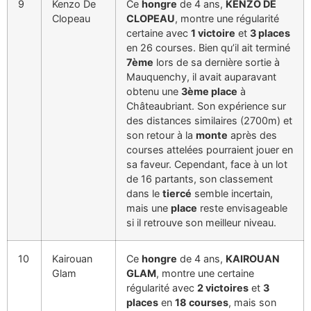
9
Kenzo De
Ce
hongre
de 4 ans,
KENZO DE
Clopeau
CLOPEAU
, montre une régularité
certaine avec
1 victoire
et
3 places
en 26 courses. Bien qu’il ait terminé
7ème
lors de sa dernière sortie à
Mauquenchy, il avait auparavant
obtenu une
3ème place
à
Châteaubriant. Son expérience sur
des distances similaires (2700m) et
son retour à la
monte
après des
courses attelées pourraient jouer en
sa faveur. Cependant, face à un lot
de 16 partants, son classement
dans le
tiercé
semble incertain,
mais une
place
reste envisageable
si il retrouve son meilleur niveau.
10
Kairouan
Ce
hongre
de 4 ans,
KAIROUAN
Glam
GLAM
, montre une certaine
régularité avec
2 victoires
et
3
places
en
18 courses
, mais son