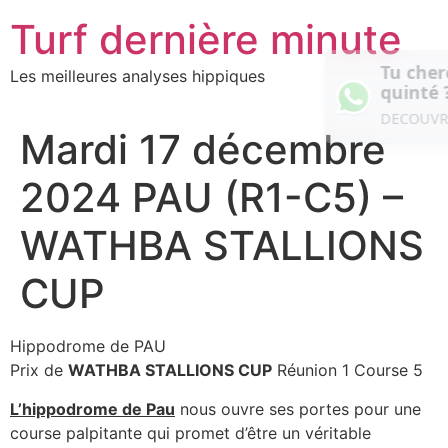
Aller
Turf dernière minute
au
contenu
Tu cherches un super prono pour le
Les meilleures analyses hippiques
now
quinté ?
DECOUVRE LE MAINTENANT
Mardi 17 décembre
2024 PAU (R1-C5) –
WATHBA STALLIONS
CUP
Hippodrome de PAU
Prix de
WATHBA STALLIONS CUP
Réunion 1 Course 5
L’hippodrome de Pau
nous ouvre ses portes pour une
course palpitante qui promet d’être un véritable