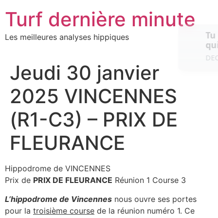
Aller
Turf dernière minute
au
contenu
Tu cherches un super prono pour le
Les meilleures analyses hippiques
now
quinté ?
DECOUVRE LE MAINTENANT
Jeudi 30 janvier
2025 VINCENNES
(R1-C3) – PRIX DE
FLEURANCE
Hippodrome de VINCENNES
Prix de
PRIX DE FLEURANCE
Réunion 1 Course 3
L’hippodrome de Vincennes
nous ouvre ses portes
pour la
troisième course
de la réunion numéro 1. Ce