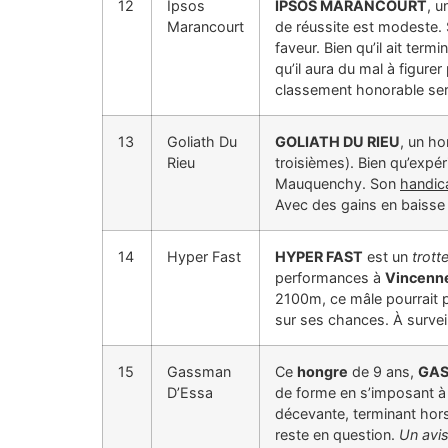
12
Ipsos
IPSOS MARANCOURT
, 
Marancourt
de réussite est modeste
faveur. Bien qu’il ait termi
qu’il aura du mal à figure
classement honorable ser
13
Goliath Du
GOLIATH DU RIEU
, un ho
Rieu
troisièmes). Bien qu’expé
Mauquenchy. Son
handic
Avec des gains en baisse ce
14
Hyper Fast
HYPER FAST
est un
trott
performances à
Vincenn
2100m, ce mâle pourrait p
sur ses chances. À survei
15
Gassman
Ce
hongre
de 9 ans,
GAS
D’Essa
de forme en s’imposant 
décevante, terminant hor
reste en question.
Un avis