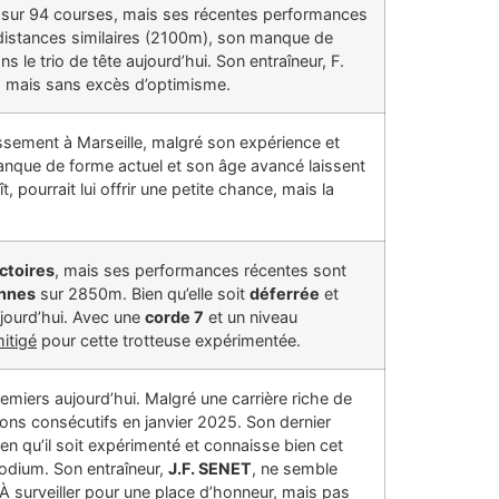
sur 94 courses, mais ses récentes performances
es distances similaires (2100m), son manque de
s le trio de tête aujourd’hui. Son entraîneur, F.
er, mais sans excès d’optimisme.
ssement à Marseille, malgré son expérience et
anque de forme actuel et son âge avancé laissent
t, pourrait lui offrir une petite chance, mais la
ictoires
, mais ses performances récentes sont
nnes
sur 2850m. Bien qu’elle soit
déferrée
et
ujourd’hui. Avec une
corde 7
et un niveau
itigé
pour cette trotteuse expérimentée.
remiers aujourd’hui. Malgré une carrière riche de
ns consécutifs en janvier 2025. Son dernier
en qu’il soit expérimenté et connaisse bien cet
odium. Son entraîneur,
J.F. SENET
, ne semble
À surveiller pour une place d’honneur, mais pas