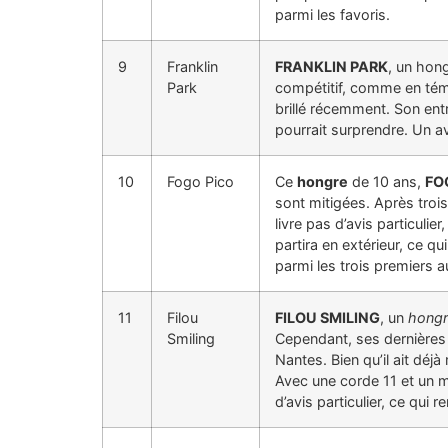
parmi les favoris.
9
Franklin
FRANKLIN PARK
, un hon
Park
compétitif, comme en té
brillé récemment. Son ent
pourrait surprendre. Un av
10
Fogo Pico
Ce
hongre
de 10 ans,
FO
sont mitigées. Après tro
livre pas d’avis particulier
partira en extérieur, ce qu
parmi les trois premiers a
11
Filou
FILOU SMILING
, un
hongr
Smiling
Cependant, ses dernières
Nantes. Bien qu’il ait déj
Avec une corde 11 et un ma
d’avis particulier, ce qui 