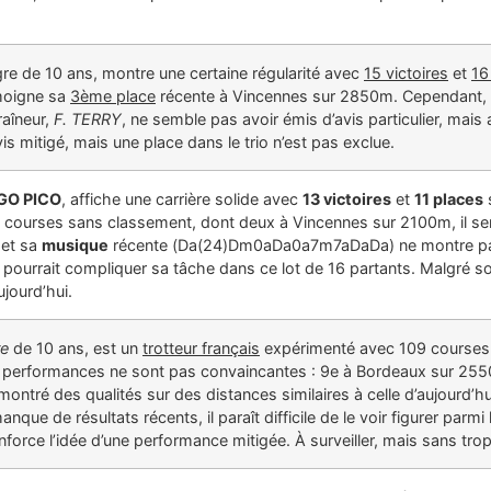
gre de 10 ans, montre une certaine régularité avec
15 victoires
et
16
moigne sa
3ème place
récente à Vincennes sur 2850m. Cependant, 
raîneur,
F. TERRY
, ne semble pas avoir émis d’avis particulier, mais
is mitigé, mais une place dans le trio n’est pas exclue.
GO PICO
, affiche une carrière solide avec
13 victoires
et
11 places
is courses sans classement, dont deux à Vincennes sur 2100m, il
, et sa
musique
récente (Da(24)Dm0aDa0a7m7aDaDa) ne montre pas
i pourrait compliquer sa tâche dans ce lot de 16 partants. Malgré son e
ujourd’hui.
e
de 10 ans, est un
trotteur français
expérimenté avec 109 courses à 
 performances ne sont pas convaincantes : 9e à Bordeaux sur 255
à montré des qualités sur des distances similaires à celle d’aujourd
nque de résultats récents, il paraît difficile de le voir figurer parm
renforce l’idée d’une performance mitigée. À surveiller, mais sans trop 