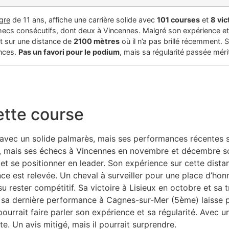
gre
de 11 ans, affiche une carrière solide avec
101 courses
et
8 vic
hecs consécutifs, dont deux à Vincennes. Malgré son expérience e
ut sur une distance de
2100 mètres
où il n’a pas brillé récemment.
ances.
Pas un favori pour le podium
, mais sa régularité passée méri
ette course
 avec un solide palmarès, mais ses performances récentes s
s, mais ses échecs à Vincennes en novembre et décembre s
t et se positionner en leader. Son expérience sur cette dist
ce est relevée. Un cheval à surveiller pour une place d’hon
su rester compétitif. Sa victoire à Lisieux en octobre et s
, sa dernière performance à Cagnes-sur-Mer (5ème) laisse p
pourrait faire parler son expérience et sa régularité. Avec u
e. Un avis mitigé, mais il pourrait surprendre.