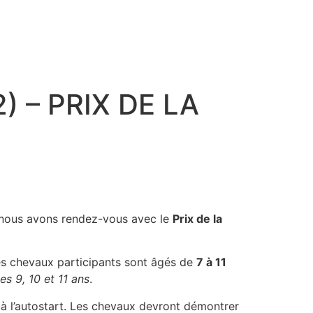
Tu cherches un super prono
now
pour le quinté ?
DECOUVRE LE MAINTENANT
) – PRIX DE LA
, nous avons rendez-vous avec le
Prix de la
es chevaux participants sont âgés de
7 à 11
es 9, 10 et 11 ans
.
à l’autostart. Les chevaux devront démontrer