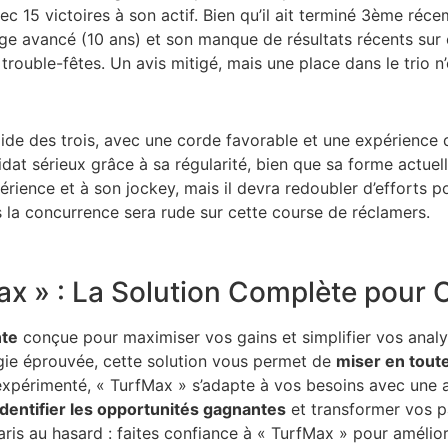
vec 15 victoires à son actif. Bien qu’il ait terminé 3ème r
e avancé (10 ans) et son manque de résultats récents sur c
 trouble-fêtes. Un avis mitigé, mais une place dans le trio 
e des trois, avec une corde favorable et une expérience qui
at sérieux grâce à sa régularité, bien que sa forme actuell
rience et à son jockey, mais il devra redoubler d’efforts po
is la concurrence sera rude sur cette course de réclamers.
 » : La Solution Complète pour O
nte
conçue pour maximiser vos gains et simplifier vos analy
égie éprouvée, cette solution vous permet de
miser en tout
périmenté, « TurfMax » s’adapte à vos besoins avec une ap
identifier les opportunités gagnantes
et transformer vos pa
aris au hasard : faites confiance à « TurfMax » pour améli