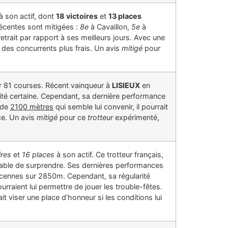
à son actif, dont
18 victoires
et
13 places
écentes sont mitigées :
8e
à Cavaillon,
5e
à
retrait par rapport à ses meilleurs jours. Avec une
 à des concurrents plus frais. Un avis
mitigé
pour
 81 courses. Récent vainqueur à
LISIEUX
en
té certaine. Cependant, sa dernière performance
 de
2100 mètres
qui semble lui convenir, il pourrait
ce. Un avis
mitigé
pour ce
trotteur
expérimenté,
ires
et
16 places
à son actif. Ce trotteur français,
pable de surprendre. Ses dernières performances
incennes sur 2850m. Cependant, sa régularité
rraient lui permettre de jouer les trouble-fêtes.
rait viser une place d’honneur si les conditions lui