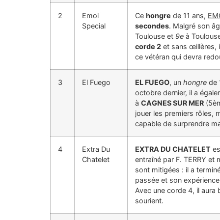
2
Emoi
Ce
hongre
de 11 ans,
EMO
Special
secondes
. Malgré son âg
Toulouse et
9e
à Toulouse
corde 2
et sans œillères, 
ce vétéran qui devra redoub
3
El Fuego
EL FUEGO
, un
hongre
de 
octobre dernier, il a éga
à
CAGNES SUR MER
(5èm
jouer les premiers rôles,
capable de surprendre ma
4
Extra Du
EXTRA DU CHATELET
es
Chatelet
entraîné par F. TERRY et
sont mitigées : il a termin
passée et son expérience s
Avec une corde 4, il aura
sourient.