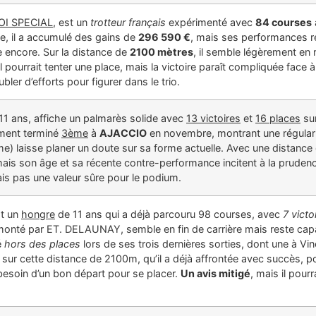
I SPECIAL
, est un
trotteur français
expérimenté avec
84 courses
e, il a accumulé des gains de
296 590 €
, mais ses performances r
 encore. Sur la distance de
2100 mètres
, il semble légèrement en 
il pourrait tenter une place, mais la victoire paraît compliquée face
ler d’efforts pour figurer dans le trio.
11 ans, affiche un palmarès solide avec
13 victoires
et
16 places
sur
lement terminé
3ème
à
AJACCIO
en novembre, montrant une régulari
e) laisse planer un doute sur sa forme actuelle. Avec une distance
 mais son âge et sa récente contre-performance incitent à la pruden
is pas une valeur sûre pour le podium.
t un
hongre
de 11 ans qui a déjà parcouru 98 courses, avec
7 victo
 monté par ET. DELAUNAY, semble en fin de carrière mais reste ca
é
hors des places
lors de ses trois dernières sorties, dont une à V
ur cette distance de 2100m, qu’il a déjà affrontée avec succès, pou
 besoin d’un bon départ pour se placer.
Un avis mitigé
, mais il pour