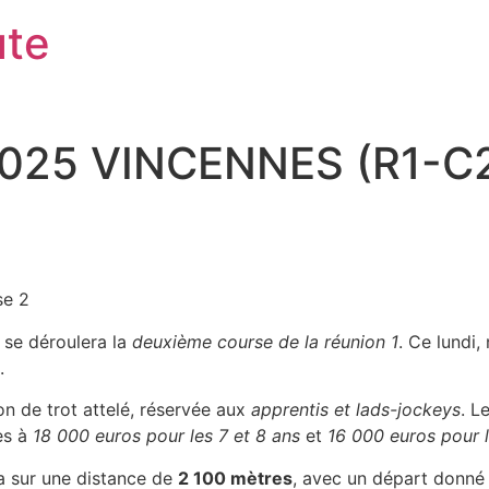
ute
 2025 VINCENNES (R1-C2
se 2
ù se déroulera la
deuxième course de la réunion 1
. Ce lundi
.
ion de trot attelé, réservée aux
apprentis et lads-jockeys
. L
es à
18 000 euros pour les 7 et 8 ans
et
16 000 euros pour l
a sur une distance de
2 100 mètres
, avec un départ donné 