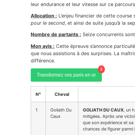
leur endurance et leur vitesse sur ce parcours
Allocation :
L’enjeu financier de cette course 
pour le second
, et ainsi de suite jusqu’à la s
Nombre de partants :
Seize concurrents sont
Mon avis :
Cette épreuve s’annonce
particul
que nous assistions à des surprises. La maîtri
différence.
2
Transformez vos paris en or
N°
Cheval
1
Goliath Du
GOLIATH DU CAUX
, un 
Caux
mitigées. Après une victo
que son expérience et sa 
chances de figurer parmi l