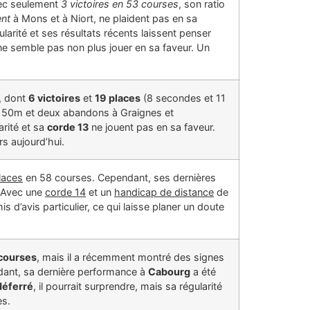
vec seulement
3 victoires en 53 courses
, son ratio
nt
à Mons et à Niort, ne plaident pas en sa
rité et ses résultats récents laissent penser
e semble pas non plus jouer en sa faveur. Un
f, dont
6 victoires
et
19 places
(8 secondes et 11
150m et deux abandons à Graignes et
rité et sa
corde 13
ne jouent pas en sa faveur.
rs aujourd’hui.
laces
en 58 courses. Cependant, ses dernières
. Avec une
corde 14
et un
handicap de distance
de
s d’avis particulier, ce qui laisse planer un doute
courses
, mais il a récemment montré des signes
ndant, sa dernière performance à
Cabourg
a été
déferré
, il pourrait surprendre, mais sa régularité
es.