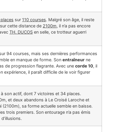
 places
sur
110 courses
. Malgré son âge, il reste
sur cette distance de
2100m
, il n’a pas encore
 avec
TH. DUCOS
en selle, ce trotteur aguerri
sur 94 courses, mais ses dernières performances
 semble en manque de forme. Son
entraîneur
ne
 de progression flagrante. Avec une
corde 10
, il
xpérience, il paraît difficile de le voir figurer
son actif, dont 7 victoires et 34 places.
0m, et deux abandons à Le Croisé Laroche et
’hui (2100m), sa forme actuelle semble en baisse.
i les trois premiers. Son entourage n’a pas émis
d’illusions.