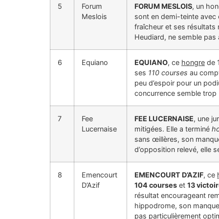
5
Forum
FORUM MESLOIS
, un hon
Meslois
sont en demi-teinte avec d
fraîcheur et ses résultats 
Heudiard, ne semble pas av
6
Equiano
EQUIANO
, ce
hongre
de 1
ses
110 courses
au compte
peu d’espoir pour un podi
concurrence semble trop 
7
Fee
FEE LUCERNAISE
, une j
Lucernaise
mitigées. Elle a terminé
ho
sans œillères, son manque
d’opposition relevé, elle 
8
Emencourt
EMENCOURT D’AZIF
, ce
D’Azif
104 courses
et
13 victoi
résultat encourageant re
hippodrome, son manque d
pas particulièrement opti