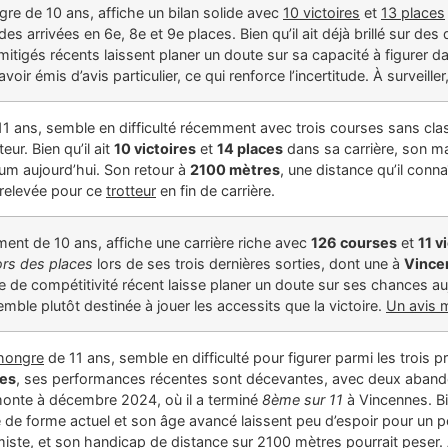
gre de 10 ans, affiche un bilan solide avec
10 victoires
et
13 places
es arrivées en 6e, 8e et 9e places. Bien qu’il ait déjà brillé sur d
mitigés récents laissent planer un doute sur sa capacité à figurer dan
oir émis d’avis particulier, ce qui renforce l’incertitude. À surveill
1 ans, semble en difficulté récemment avec trois courses sans cla
ur. Bien qu’il ait
10 victoires
et
14 places
dans sa carrière, son m
um aujourd’hui. Son retour à
2100 mètres
, une distance qu’il connaî
relevée pour ce
trotteur
en fin de carrière.
ument de 10 ans, affiche une carrière riche avec
126 courses
et
11 v
rs des places
lors de ses trois dernières sorties, dont une à
Vince
 de compétitivité récent laisse planer un doute sur ses chances a
semble plutôt destinée à jouer les accessits que la victoire.
Un avis m
hongre
de 11 ans, semble en difficulté pour figurer parmi les trois p
res
, ses performances récentes sont décevantes, avec deux abando
monte à décembre 2024, où il a terminé
8ème sur 11
à Vincennes. Bi
e forme actuel et son âge avancé laissent peu d’espoir pour un p
miste, et son handicap de distance sur 2100 mètres pourrait peser. 