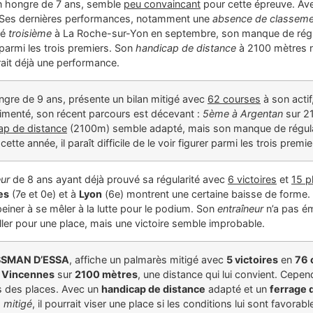
un hongre de 7 ans, semble
peu convaincant
pour cette épreuve. A
. Ses dernières performances, notamment une
absence de classeme
né
troisième
à La Roche-sur-Yon en septembre, son manque de régula
r parmi les trois premiers. Son
handicap de distance
à 2100 mètres n
ait déjà une performance.
ngre de 9 ans, présente un bilan mitigé avec
62 courses
à son acti
rimenté, son récent parcours est décevant :
5ème à Argentan
sur 2
ap de distance
(2100m) semble adapté, mais son manque de régula
tte année, il paraît difficile de le voir figurer parmi les trois premie
eur
de 8 ans ayant déjà prouvé sa régularité avec
6 victoires
et
15 p
es
(7e et 0e) et à
Lyon
(6e) montrent une certaine baisse de forme
einer à se mêler à la lutte pour le podium. Son
entraîneur
n’a pas émi
ller pour une place, mais une victoire semble improbable.
SMAN D’ESSA
, affiche un palmarès mitigé avec
5 victoires
en
76 
à
Vincennes
sur
2100 mètres
, une distance qui lui convient. Cepe
s des places. Avec un
handicap de distance
adapté et un
ferrage 
 mitigé
, il pourrait viser une place si les conditions lui sont favorabl