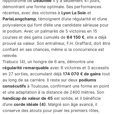
hippodrome de
Deauville
il y a seulement 41 jours,
démontrant une forme optimale. Ses performances
récentes, avec des victoires à
Lyon La Soie
et
ParisLongchamp
, témoignent d’une régularité et d’une
polyvalence qui font d’elle une candidate sérieuse pour
le podium. Avec un palmarès de 5 victoires en 15
courses et des gains cumulés de
64 150 €
, elle a déjà
prouvé sa valeur. Son entraîneur, F.H. Graffard, doit être
confiant en ses chances, même si la concurrence est
relevée.
Trabuco (4), un hongre de 6 ans, démontre une
régularité remarquable
avec 6 victoires et 3 accessits
en 27 sorties, accumulant déjà
174 070 € de gains
tout
au long de sa carrière. Il reste sur deux
podiums
consécutifs
à Toulouse, confirmant une forme en point
et une adaptation à la distance de 2400 mètres. Son
handicap de valeur de 45
est solide, et il bénéficie
d’une
corde idéale (4)
. Malgré son âge avancé, il
conserve des atouts pour jouer les premiers rôles,