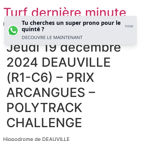
Aller
Turf dernière minute
au
contenu
Tu cherches un super prono pour le
Les meilleures analyses hippiques
now
quinté ?
DECOUVRE LE MAINTENANT
Jeudi 19 décembre
2024 DEAUVILLE
(R1-C6) – PRIX
ARCANGUES –
POLYTRACK
CHALLENGE
Hippodrome de DEAUVILLE