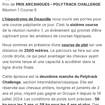
Prix de
PRIX ARCANGUES – POLYTRACK CHALLENGE
Réunion 1 Course 6
L’hippodrome de Deauville
nous ouvre ses portes pour
une course palpitante ce jour. C’est la
sixième course
de la
réunion numéro 1
, un événement qui promet d’être
captivant pour les amateurs de courses hippiques.
Nous sommes en présence d’une
course de plat
sur une
distance de
2500 mètres
. Le parcours se fera sur une
corde droite
, ce qui peut avantager les chevaux ayant
une bonne tenue et une capacité à accélérer dans la
ligne droite finale.
Cette épreuve est la
deuxième manche du Polytrack
Challenge
, section intermédiaire/classique. Elle est
réservée aux
chevaux entiers, hongres et juments de 3
ans et plus
, n’ayant pas gagné un Groupe II depuis le 19
juillet 2024. Les conditions de poids sont précises :
56
kg pour les 3 ans
et
58 kg pour les 4 ans et plus
. Des