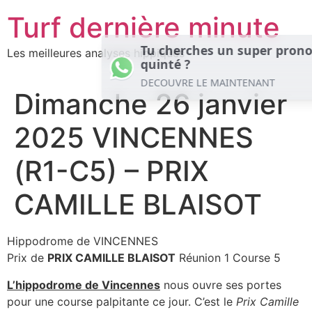
Aller
Turf dernière minute
au
contenu
Tu cherches un super prono pour le
Les meilleures analyses hippiques
now
quinté ?
DECOUVRE LE MAINTENANT
Dimanche 26 janvier
2025 VINCENNES
(R1-C5) – PRIX
CAMILLE BLAISOT
Hippodrome de VINCENNES
Prix de
PRIX CAMILLE BLAISOT
Réunion 1 Course 5
L’hippodrome de Vincennes
nous ouvre ses portes
pour une course palpitante ce jour. C’est le
Prix Camille