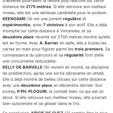
d’œillères pourraient la rendre plus réactive sur cette
distance de
2175 mètres
. Si elle retrouve son meilleur
niveau, elle est une sérieuse candidate pour le podium.
KEENGAME
(4) est une jument
régulière
et
expérimentée
, avec
7 victoires
à son actif. Elle a déjà
triomphé sur cette distance à Vincennes, et sa
deuxième place
récente sur 2700 mètres montre qu’elle
est en forme. Avec
A. Barrier
en selle, elle a toutes les
cartes en main pour figurer parmi les
trois premiers
. Sa
connaissance du parcours et sa
régularité
font d’elle
une concurrente redoutable.
KELLY DE BANVILLE
(6) revient en monté, sa discipline
de prédilection, après une sortie décevante en attelé.
Elle a déjà montré de belles choses sur cette distance
avec une
deuxième place
en décembre dernier. Son
jockey,
P.PH. PLOQUIN
, la connaît bien, ce qui est un
atout. Si elle retrouve son meilleur niveau, elle pourrait
bien surprendre et se glisser dans le trio.
En conclusion,
KIRCIE DE GUEZ
(2) semble être la plus