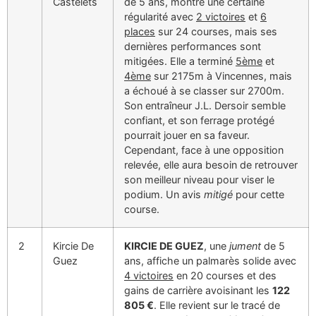
Castelets
de 5 ans, montre une certaine
régularité avec
2 victoires
et
6
places
sur 24 courses, mais ses
dernières performances sont
mitigées. Elle a terminé
5ème
et
4ème
sur 2175m à Vincennes, mais
a échoué à se classer sur 2700m.
Son entraîneur J.L. Dersoir semble
confiant, et son ferrage protégé
pourrait jouer en sa faveur.
Cependant, face à une opposition
relevée, elle aura besoin de retrouver
son meilleur niveau pour viser le
podium. Un avis
mitigé
pour cette
course.
2
Kircie De
KIRCIE DE GUEZ
, une
jument
de 5
Guez
ans, affiche un palmarès solide avec
4 victoires
en 20 courses et des
gains de carrière avoisinant les
122
805 €
. Elle revient sur le tracé de