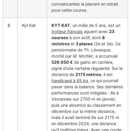
convaincantes la placent en retrait
pour cette course.
8
Kyt Kat
KYT KAT
, un mâle de 5 ans, est un
trotteur français
aguerri avec
23
courses
à son actif, dont
8
victoires
et
3 places
(2e et 3e). Ce
pensionnaire de
Th. Lévesque
,
monté par
M. Mottier
, a accumulé
526 050 €
de gains en carrière,
signe d’une certaine régularité. Sur la
distance de
2175 mètres
, il est
handicapé à 65 kg
, ce qui pourrait
peser dans la balance. Ses dernières
performances sont mitigées : 4e à
Vincennes sur 2700 m en janvier,
puis une absence au classement en
décembre sur la même distance,
mais il avait terminé 6e sur 2175 m
en décembre 2024, une distance
qu’il maîtrise mieux. Avec une
corde